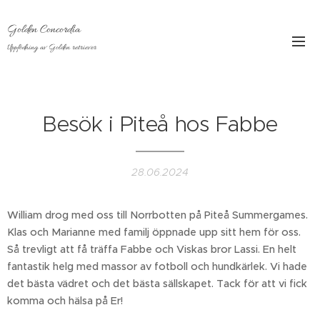
Golden Concordia
Uppfödning av Golden retriever
Besök i Piteå hos Fabbe
28.06.2024
William drog med oss till Norrbotten på Piteå Summergames.
Klas och Marianne med familj öppnade upp sitt hem för oss.
Så trevligt att få träffa Fabbe och Viskas bror Lassi. En helt
fantastik helg med massor av fotboll och hundkärlek. Vi hade
det bästa vädret och det bästa sällskapet. Tack för att vi fick
komma och hälsa på Er!