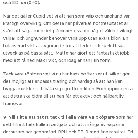
och ED: ua (0+0).
När det gäller Cupid vet vi att han som valp och unghund var
kraftigt överviktig. Om detta har påverkat höftresultatet är
svårt att säga, men det påminner oss om något väldigt viktigt:
valpar och unghundar behöver växa upp utan extra kilon. En
balanserad vikt är avgörande för att leder och skelett ska
utvecklas på bästa sätt. Matte har gjort ett fantastiskt jobb
med att få ned Max i vikt, och idag är han i fin form.
Tack vare röntgen vet vi nu hur hans höfter ser ut, vilket gör
det möjligt att anpassa träning och vardag så att han kan
bygga muskler och hålla sig i god kondition. Förhoppningen är
att detta ska bidra till att han får ett aktivt och hållbart liv
framöver.
Vi vill rikta ett stort tack till alla våra valpköpare
som har
sett till att hela kullen röntgats och att många av valparna
dessutom har genomfört BPH och FB-R med fina resultat. Ert