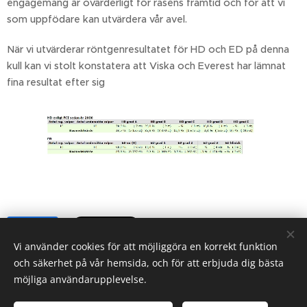
engagemang är ovärderligt för rasens framtid och för att vi
som uppfödare kan utvärdera vår avel.
När vi utvärderar röntgenresultatet för HD och ED på denna
kull kan vi stolt konstatera att Viska och Everest har lämnat
fina resultat efter sig
Share
Vi använder cookies för att möjliggöra en korrekt funktion
och säkerhet på vår hemsida, och för att erbjuda dig bästa
möjliga användarupplevelse.
Golden Concordia är en liten kennel med fokus på Golden
retrieverns hälsa, mentalitet, funktion och exteriör.