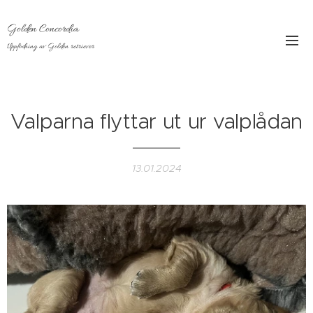
Golden Concordia
Uppfödning av Golden retriever
Valparna flyttar ut ur valplådan
13.01.2024