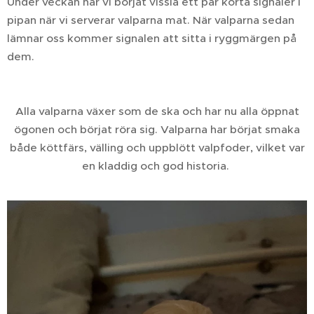
Under veckan har vi börjat vissla ett par korta signaler i
pipan när vi serverar valparna mat. När valparna sedan
lämnar oss kommer signalen att sitta i ryggmärgen på
dem.
Alla valparna växer som de ska och har nu alla öppnat
ögonen och börjat röra sig. Valparna har börjat smaka
både köttfärs, välling och uppblött valpfoder, vilket var
en kladdig och god historia.